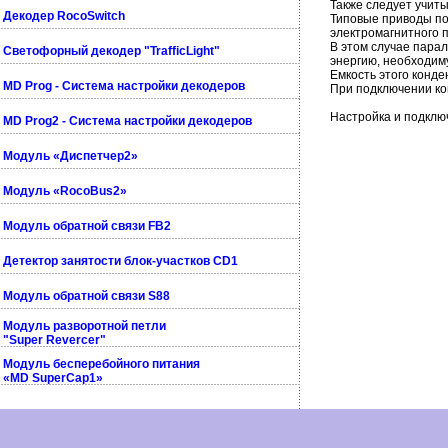
Также следует учит
Декодер RocoSwitch
Типовые приводы пот
электромагнитного 
В этом случае пара
Светофорный декодер "TrafficLight"
энергию, необходим
Емкость этого конд
MD Prog - Система настройки декодеров
При подключении ко
Настройка и подклю
MD Prog2 - Система настройки декодеров
Модуль «Диспетчер2»
Модуль «RocoBus2»
Модуль обратной связи FB2
Детектор занятости блок-участков CD1
Модуль обратной связи S88
Модуль разворотной петли
"Super Revercer"
Модуль бесперебойного питания
«MD SuperCap1»