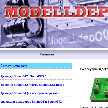
Главная
Список продукции
Аксессуарный декод
Декодер SoundGT2 / SoundGT2.1
Декодер SoundGT2 micro / SoundGT2.1 micro
Декодер SoundGT (снят с производства)
звуки для декодеров SoundGT и SoundGT2
Декодер AJL2 предн