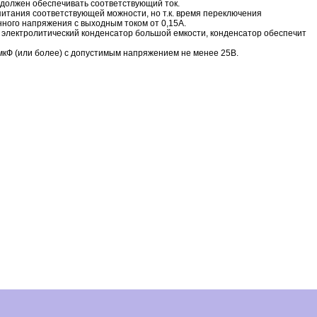
 должен обеспечивать соответствующий ток.
питания соответствующей можности, но т.к. время переключения
ого напряжения с выходным током от 0,15А.
 электролитический конденсатор большой емкости, конденсатор обеспечит
0мкФ (или более) с допустимым напряжением не менее 25В.