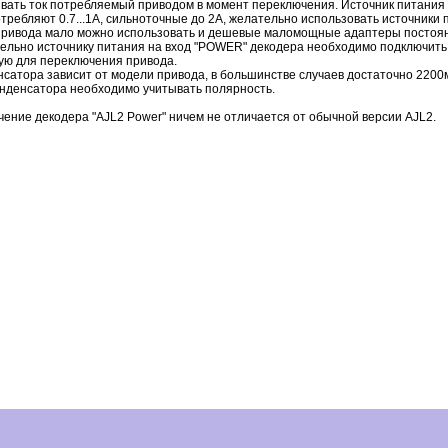
ывать ток потребляемый приводом в момент переключения. Источник питания
ребляют 0.7...1А, сильноточные до 2А, желательно использовать источники 
привода мало можно использовать и дешевые маломощные адаптеры постоянн
лельно источнику питания на вход "POWER" декодера необходимо подключить
ую для переключения привода.
енсатора зависит от модели привода, в большинстве случаев достаточно 220
нденсатора необходимо учитывать полярность.
чение декодера "AJL2 Power" ничем не отличается от обычной версии AJL2.