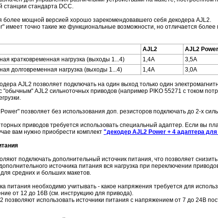
й станции стандарта DCC.
я более мощной версией хорошо зарекомендовавшего себя декодера AJL2.
" имеет точно такие же функциональные возможности, но отличается боле
AJL2
AJL2 Powe
ая кратковременная нагрузка (выходы 1...4)
1,4А
3,5А
ая долговременная нагрузка (выходы 1...4)
1,4А
3,0А
одера AJL2 позволяет подключать на один выход только один электромагнитн
с "обычным" AJL2 сильноточных приводов (например PIKO 55271 с током пот
грузки.
Power" позволяет без использования доп. резисторов подключать до 2-х силь
торных приводов требуется использовать специальный адаптер. Если вы план
лучае вам нужно приобрести комплект
"декодер AJL2 Power + 4 адаптера дл
итания
оляют подключать дополнительный источник питания, что позволяет снизить
ополнительного источника питания вся нагрузка при переключении приводов 
 для средних и больших макетов.
ка питания необходимо учитывать - какое напряжения требуется для исполь
ие от 12 до 16В (см. инструкцию для привода).
 позволяют использовать источники питания с напряжением от 7 до 24В пост