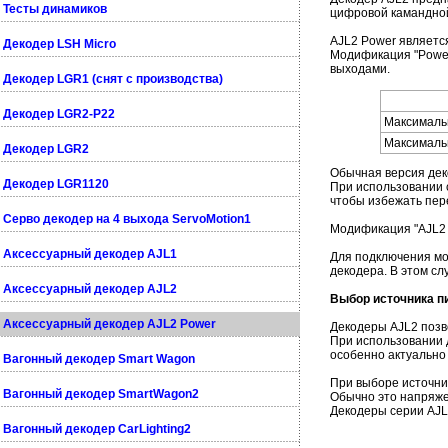
Тесты динамиков
цифровой камандно
AJL2 Power являетс
Декодер LSH Micro
Модификация "Power
выходами.
Декодер LGR1 (снят с производства)
Декодер LGR2-P22
Максимальн
Максимальн
Декодер LGR2
Обычная версия дек
Декодер LGR1120
При использовании 
чтобы избежать пере
Серво декодер на 4 выхода ServoMotion1
Модификация "AJL2 
Аксессуарный декодер AJL1
Для подключения мо
декодера. В этом с
Аксессуарный декодер AJL2
Выбор источника п
Аксессуарный декодер AJL2 Power
Декодеры AJL2 позв
При использовании д
особенно актуально
Вагонный декодер Smart Wagon
При выборе источни
Вагонный декодер SmartWagon2
Обычно это напряжен
Декодеры серии AJL2
Вагонный декодер CarLighting2